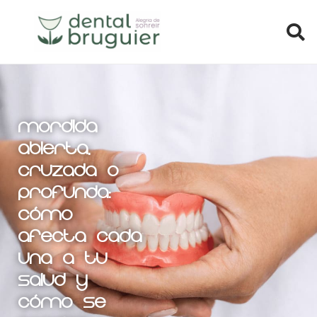
Mordida
abierta,
cruzada o
profunda:
cómo
afecta cada
una a tu
salud y
cómo se