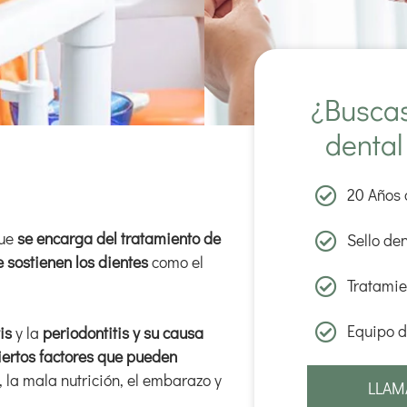
¿Buscas
dental
20 Años 
que
se encarga del tratamiento de
Sello de
 sostienen los dientes
como el
Tratamie
Equipo d
is
y la
periodontitis y su causa
iertos factores que pueden
 la mala nutrición, el embarazo y
LLAM