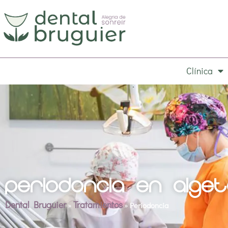
Clínica
Periodoncia en Alge
Dental Bruguier
Tratamientos
»
»
Periodoncia