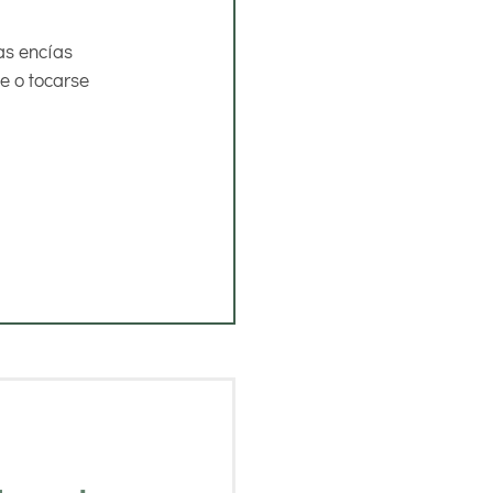
as encías
e o tocarse