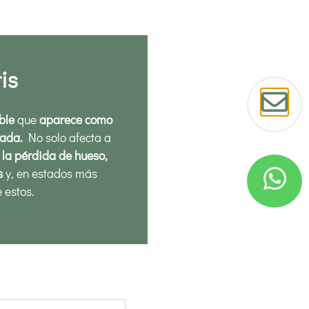
is
ble
que
aparece como
tada.
No solo afecta a
 la pérdida de hueso,
s
y, en estados más
e estos.